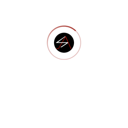
Aenean tempus sollicitudin volutpat. Nullam maximus
massa eu gravida tincidunt. Morbi feugiat sit amet arcu ut
mollis.