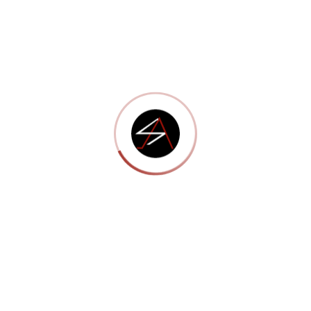
posuere tortor a faucibus sollicitudin. Proin vitae ligula
interdum, commodo turpis quis, imperdiet ligula. Curabitur
auctor a libero id tempor. Suspendisse vehicula arcu id tellus
egestas, quis luctus augue auctor.
Morbi in augue eleifend, posuere libero congue,
euismod lacus.
Pellentesque vitae tellus in est convallis egestas.
Donec at metus consequat, semper enim non, facilisis
velit.
Suspendisse aliquet mi at tortor vehicula, et
condimentum neque ornare.
Quisque porttitor augue sit amet facilisis finibus.