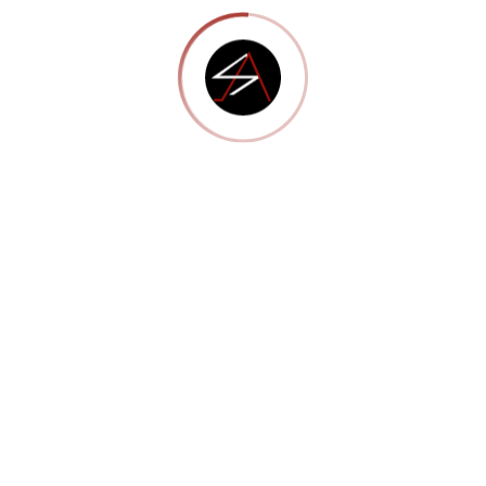
Parallax Sections
Ultimate Font Collection
Unlimited Color Schemes
Recent Posts
Hello world!
septiembre 14, 2018
Ehxperience
febrero 22, 2016