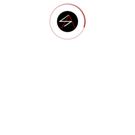
Parallax Sections
Ultimate Font Collection
Unlimited Color Schemes
Recent Posts
Hello world!
septiembre 14, 2018
Ehxperience
febrero 22, 2016