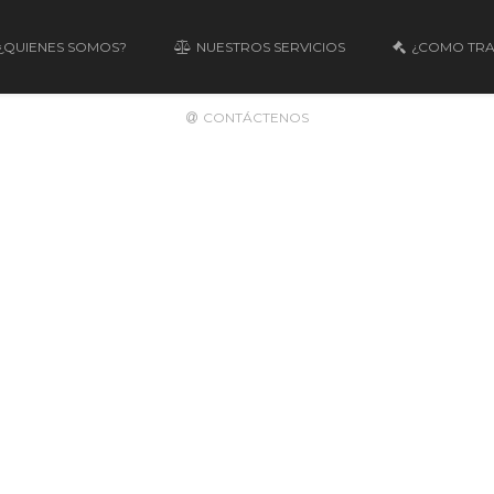
¿QUIENES SOMOS?
NUESTROS SERVICIOS
¿COMO TR
CONTÁCTENOS
Elements
SEPARATOR