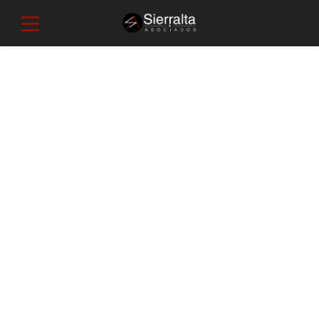
Portfolio 4
Donec in ligula lectus. Quisque lacinia ligula orci, a ornare
lorem blandit in. Quisque vulputate eu sapien non iaculis.
Mauris vitae turpis eget leo rutrum pharetra. Morbi tempus,