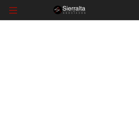
Portfolio 12
P
orta bibendum augue. Praesent ultrices eros a tincidunt
blandit. Mauris libero est, placerat a fermentum ut,
volutpat nec nisi. Class aptent taciti sociosqu ad litora