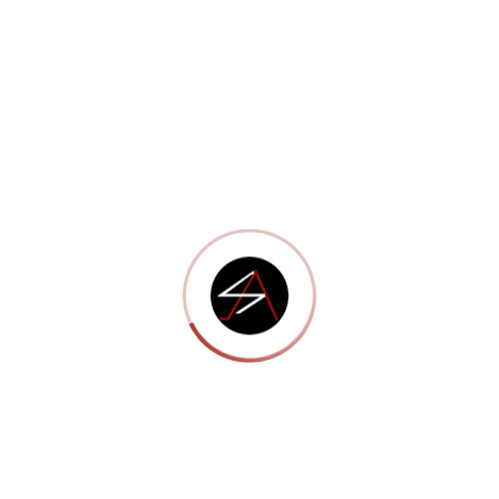
Portfolio 11
Corporis suscipit laboriosam, nisi ut aliquid ex ea commodi
consequatur? Quis autem vel eum iure reprehenderit qui in ea
voluptate velit esse quam nihil molestiae consequatur, vel illum
qui dolorem eum fugiat quo voluptas nulla pariatur. aboris nisi
ut aliquip ex ea commodo consequat. Duis aute irure dolor in
reprehenderit in voluptate velit esse cillum dolore eu fugiat
nulla pariatur. Excepteur sint occaecat cupidatat non proident,
sunt in culpa qui officia deserunt mollit anim id est laborum.
Quisque tellus nisl, cursus in lorem ut, aliquam interdum mauris.
Vivamus aliquet ut tellus ac sodales. Vestibulum sit amet nibh
vel ante auctor mollis sit amet eget ante. Curabitur non risus
scelerisque tortor dictum feugiat. Phasellus ornare ligula at