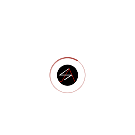
Unlimited Color Schemes
Recent Posts
Hello world!
septiembre 14, 2018
Ehxperience
febrero 22, 2016
The Ultimate Cupcake Guide
febrero 20, 2016