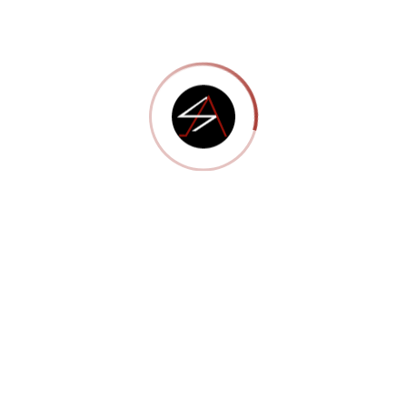
In
Uncategorized
Flora creative wordPress theme, nibh id iaculis hendrerit,
orci enim dapibus mauris, in pulvinar lacus ante nec quam.
Ut fringilla nec sapien vitae porttitor. Mauris aliquam,
nisl vitae euismod feugiat, quam libero luctus mi, nec
faucibus urna sem non eros. Nulla […]
0
FEB
10
2016